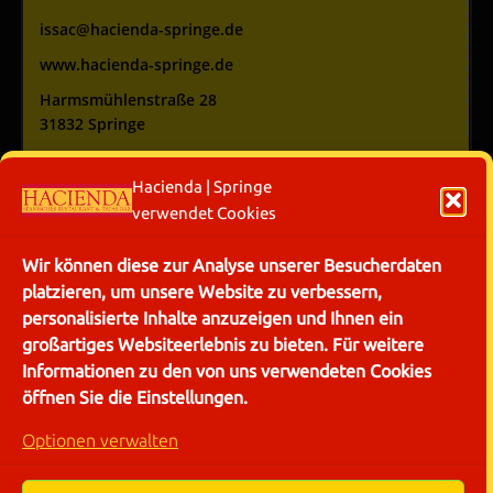
issac@hacienda-springe.de
www.hacienda-springe.de
Harmsmühlenstraße 28
31832 Springe
AKTUELL
Geschlossen
Hacienda | Springe
Mo:
Geschlossen
verwendet Cookies
Di:
16:30 - 21:30
Mi:
16:30 - 21:30
Wir können diese zur Analyse unserer Besucherdaten
Do:
16:30 - 21:30
platzieren, um unsere Website zu verbessern,
Fr:
16:30 - 21:30
personalisierte Inhalte anzuzeigen und Ihnen ein
Sa:
16:30 - 21:30
großartiges Websiteerlebnis zu bieten. Für weitere
So:
16:00 - 21:00
Informationen zu den von uns verwendeten Cookies
öffnen Sie die Einstellungen.
Optionen verwalten
Wir freuen uns auf ihren Besuch!!