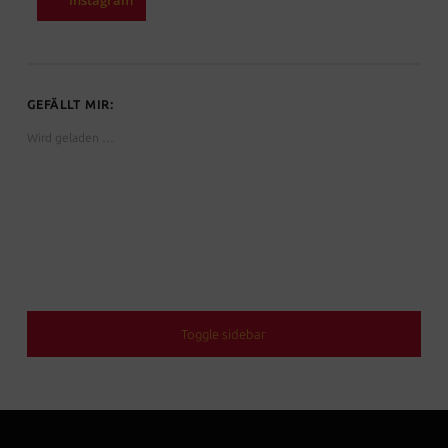
GEFÄLLT MIR:
Wird geladen …
SIDEBAR
Toggle sidebar